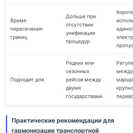
Коротк
Дольше при
Время
испол
отсутствии
пересечения
единог
унификации
границ
элект
процедур
пропу
Редких или
Регул
сезонных
между
Подходит для
рейсов между
маршр
двумя
крупн
государствами
перев
Практические рекомендации для
гармонизации транспортной