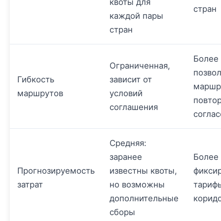
квоты для
стран
каждой пары
стран
Более 
Ограниченная,
позвол
Гибкость
зависит от
маршр
маршрутов
условий
повто
соглашения
соглас
Средняя:
заранее
Более 
Прогнозируемость
известны квоты,
фикси
затрат
но возможны
тарифы
дополнительные
корид
сборы