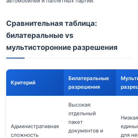
автомобилей и паллетных партий.
Сравнительная таблица:
билатеральные vs
мультисторонние разрешения
Билатеральные
Мульт
Критерий
разрешения
разре
Высокая:
отдельный
Низкая
пакет
Административная
едины
документов и
сложность
для не