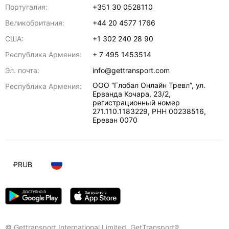
Португалия:
+351 30 0528110
Великобритания:
+44 20 4577 1766
США:
+1 302 240 28 90
Республика Армения:
+ 7 495 1453514
Эл. почта:
info@gettransport.com
ООО “Глобал Онлайн Тревл”, ул.
Республика Армения:
Ерванда Кочара, 23/2,
регистрационный номер
271.110.1183229, РНН 00238516
,
Ереван
0070
₽
RUB
© Gettransport International Limited. GetTransport®