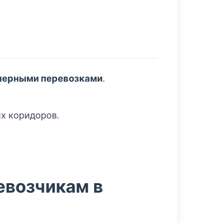
нерными перевозками
.
х коридоров.
евозчикам в