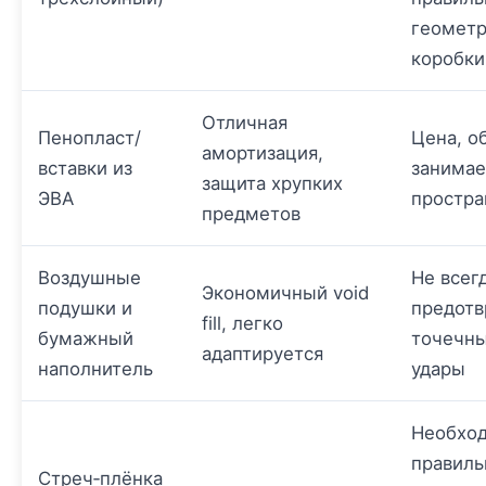
геомет
коробки
Отличная
Пенопласт/
Цена, о
амортизация,
вставки из
занима
защита хрупких
ЭВА
простра
предметов
Воздушные
Не всег
Экономичный void
подушки и
предот
fill, легко
бумажный
точечн
адаптируется
наполнитель
удары
Необхо
правил
Стреч‑плёнка