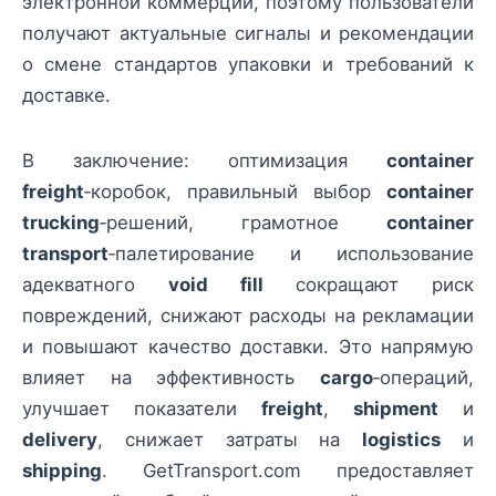
электронной коммерции, поэтому пользователи
получают актуальные сигналы и рекомендации
о смене стандартов упаковки и требований к
доставке.
В заключение: оптимизация
container
freight
‑коробок, правильный выбор
container
trucking
‑решений, грамотное
container
transport
‑палетирование и использование
адекватного
void fill
сокращают риск
повреждений, снижают расходы на рекламации
и повышают качество доставки. Это напрямую
влияет на эффективность
cargo
‑операций,
улучшает показатели
freight
,
shipment
и
delivery
, снижает затраты на
logistics
и
shipping
. GetTransport.com предоставляет