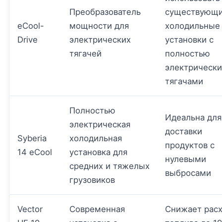
Преобразователь
существующ
eCool-
мощности для
холодильные
Drive
электрических
установки с
тягачей
полностью
электрическ
тягачами
Полностью
Идеальна для
электрическая
доставки
Syberia
холодильная
продуктов с
14 eCool
установка для
нулевыми
средних и тяжелых
выбросами
грузовиков
Vector
Современная
Снижает рас