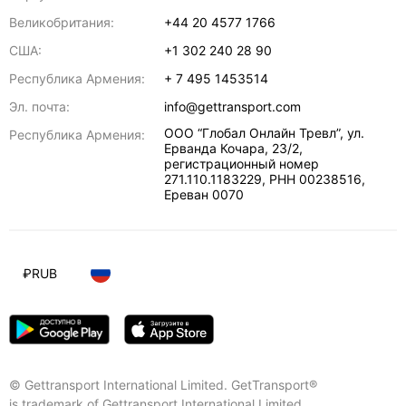
Великобритания:
+44 20 4577 1766
США:
+1 302 240 28 90
Республика Армения:
+ 7 495 1453514
Эл. почта:
info@gettransport.com
ООО “Глобал Онлайн Тревл”, ул.
Республика Армения:
Ерванда Кочара, 23/2,
регистрационный номер
271.110.1183229, РНН 00238516
,
Ереван
0070
₽
RUB
© Gettransport International Limited. GetTransport®
is trademark of Gettransport International Limited.