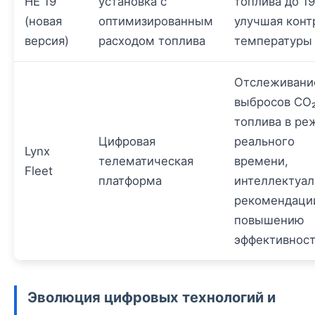
HE 19
установка с
топлива до 1
(новая
оптимизированным
улучшая конт
версия)
расходом топлива
температуры
Отслеживани
выбросов CO₂
топлива в ре
Цифровая
реального
Lynx
телематическая
времени,
Fleet
платформа
интеллектуа
рекомендаци
повышению
эффективнос
Эволюция цифровых технологий и