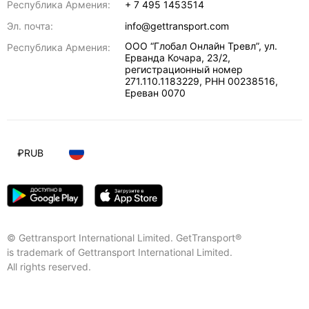
Республика Армения:
+ 7 495 1453514
Эл. почта:
info@gettransport.com
ООО “Глобал Онлайн Тревл”, ул.
Республика Армения:
Ерванда Кочара, 23/2,
регистрационный номер
271.110.1183229, РНН 00238516
,
Ереван
0070
₽
RUB
© Gettransport International Limited. GetTransport®
is trademark of Gettransport International Limited.
All rights reserved.