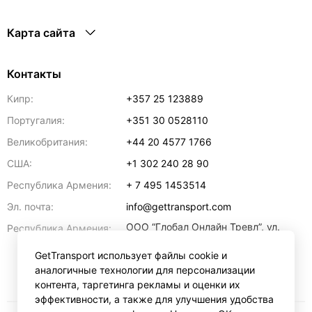
Карта сайта
Контакты
Кипр:
+357 25 123889
Португалия:
+351 30 0528110
Великобритания:
+44 20 4577 1766
США:
+1 302 240 28 90
Республика Армения:
+ 7 495 1453514
Эл. почта:
info@gettransport.com
ООО “Глобал Онлайн Тревл”, ул.
Республика Армения:
Ерванда Кочара, 23/2,
регистрационный номер
GetTransport использует файлы cookie и
271.110.1183229, РНН 00238516
,
аналогичные технологии для персонализации
Ереван
0070
контента, таргетинга рекламы и оценки их
эффективности, а также для улучшения удобства