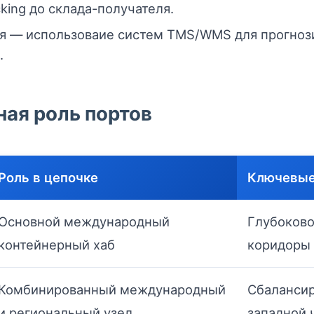
king до склада-получателя.
 — использоваие систем TMS/WMS для прогнози
.
ная роль портов
Роль в цепочке
Ключевые
Основной международный
Глубоково
контейнерный хаб
коридоры 
Комбинированный международный
Сбалансир
и региональный узел
западной 