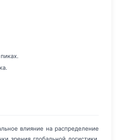
 пиках.
ка.
альное влияние на распределение
чки зрения глобальной логистики,