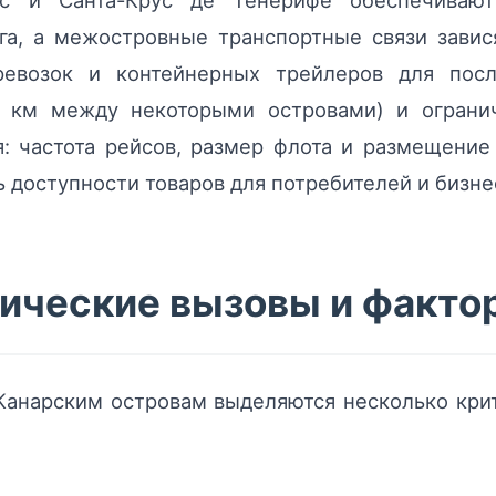
с и Санта-Крус де Тенерифе обеспечивают
га, а межостровные транспортные связи зави
евозок и контейнерных трейлеров для пос
 км между некоторыми островами) и огранич
: частота рейсов, размер флота и размещени
 доступности товаров для потребителей и бизне
ические вызовы и факто
 Канарским островам выделяются несколько кри