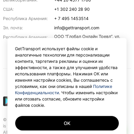
США:
+1 302 240 28 90
Республика Армения:
+ 7 495 1453514
Эл. почта:
info@gettransport.com
ООО “Глобал Онлайн Тревл”, ул.
Республика Армения:
Ерванда Кочара, 23/2,
регистрационный номер
GetTransport использует файлы cookie и
271.110.1183229, РНН 00238516
,
аналогичные технологии для персонализации
Ереван
0070
контента, таргетинга рекламы и оценки их
эффективности, а также для улучшения удобства
использования платформы. Нажимая ОК или
изменяя настройки cookies, Вы соглашаетесь с
₽
RUB
условиями, как они описаны в нашей
Политике
Конфиденциальности
. Чтобы изменить настройки
или отозвать согласие, обновите настройки
файлов cookie.
© Gettransport International Limited. GetTransport®
OK
is trademark of Gettransport International Limited.
AI
All rights reserved.