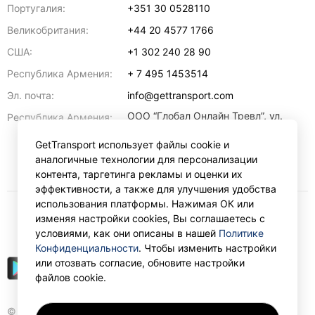
Португалия:
+351 30 0528110
Великобритания:
+44 20 4577 1766
США:
+1 302 240 28 90
Республика Армения:
+ 7 495 1453514
Эл. почта:
info@gettransport.com
ООО “Глобал Онлайн Тревл”, ул.
Республика Армения:
Ерванда Кочара, 23/2,
регистрационный номер
GetTransport использует файлы cookie и
271.110.1183229, РНН 00238516
,
аналогичные технологии для персонализации
Ереван
0070
контента, таргетинга рекламы и оценки их
эффективности, а также для улучшения удобства
использования платформы. Нажимая ОК или
изменяя настройки cookies, Вы соглашаетесь с
₽
RUB
условиями, как они описаны в нашей
Политике
Конфиденциальности
. Чтобы изменить настройки
или отозвать согласие, обновите настройки
файлов cookie.
© Gettransport International Limited. GetTransport®