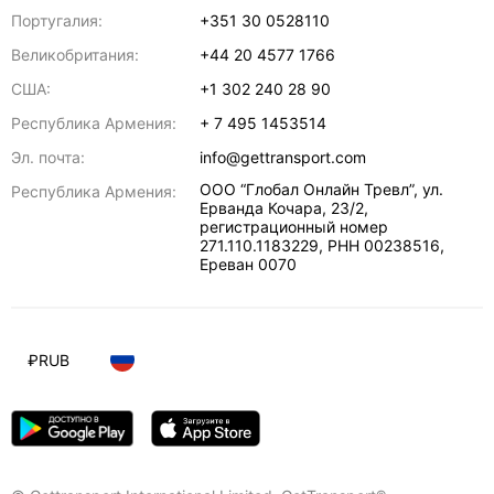
Португалия:
+351 30 0528110
Великобритания:
+44 20 4577 1766
США:
+1 302 240 28 90
Республика Армения:
+ 7 495 1453514
Эл. почта:
info@gettransport.com
ООО “Глобал Онлайн Тревл”, ул.
Республика Армения:
Ерванда Кочара, 23/2,
регистрационный номер
271.110.1183229, РНН 00238516
,
Ереван
0070
₽
RUB