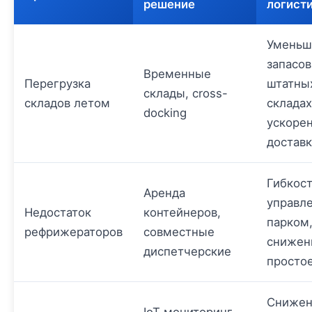
решение
логист
Уменьш
запасов
Временные
Перегрузка
штатны
склады, cross-
складов летом
складах
docking
ускоре
достав
Гибкост
Аренда
управл
Недостаток
контейнеров,
парком
рефрижераторов
совместные
снижен
диспетчерские
просто
Снижен