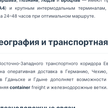
аршава
,
Познань
,
Лодзь
и
Вроцлав
— имеют пр
A4
) и крупным интермодальным терминалам, 
на 24–48 часов при оптимальном маршруте.
еография и транспортна
осточно‑Западного транспортного коридора Ев
на оперативная доставка в Германию, Чехию
 в Гданьске и Гдыне дополняет возможности
иняя
container
freight и железнодорожные ветки.