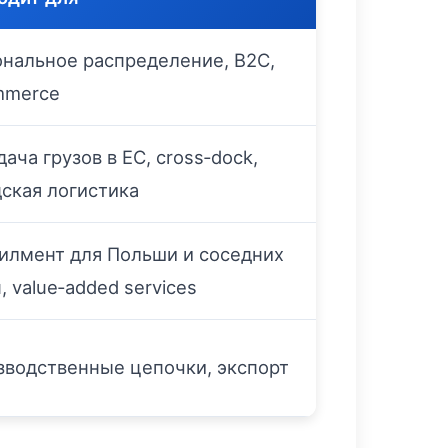
ональное распределение, B2C,
mmerce
ача грузов в ЕС, cross‑dock,
ская логистика
илмент для Польши и соседних
, value‑added services
зводственные цепочки, экспорт