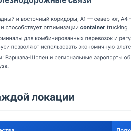
лезнодорожные связи
дный и восточный коридоры, A1 — север‑юг, A4 
 и способствует оптимизации
container
trucking.
ерминалы для комбинированных перевозок и рег
уси позволяют использовать экономичную альте
и: Варшава‑Шопен и региональные аэропорты об
уза.
аждой локации
ества
Подх