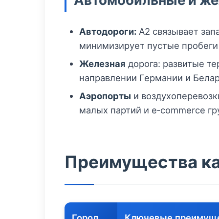
Автомобильные и же
Автодороги:
A2 связывает запа
минимизирует пустые пробеги
Железная
дорога: развитые т
направлении Германии и Белар
Аэропорты
и воздухоперевозк
малых партий и e‑commerce гр
Преимущества к
Город
Ключевые преимущ