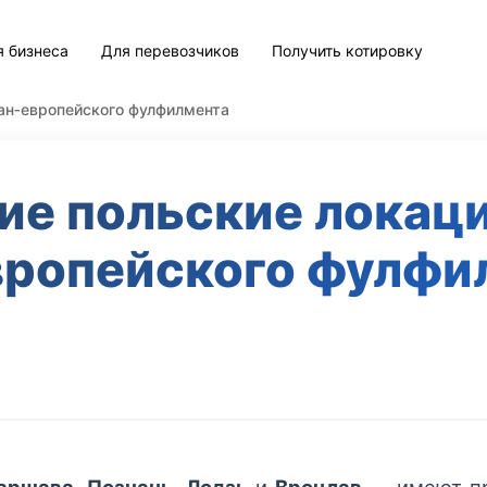
я бизнеса
Для перевозчиков
Получить котировку
ан‑европейского фулфилмента
ие польские локаци
вропейского фулфи