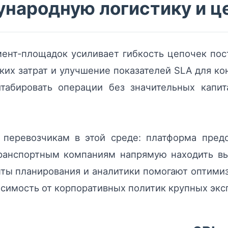
ународную логистику и ц
ент‑площадок усиливает гибкость цепочек пост
их затрат и улучшение показателей SLA для ко
табировать операции без значительных капи
перевозчикам в этой среде: платформа пред
 транспортным компаниям напрямую находить в
ы планирования и аналитики помогают оптимиз
исимость от корпоративных политик крупных экс