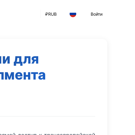
₽
RUB
Войти
и для
лмента