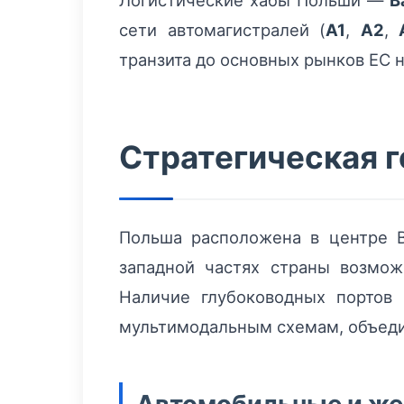
Логистические хабы Польши —
В
сети автомагистралей (
A1
,
A2
,
транзита до основных рынков ЕС 
Стратегическая г
Польша расположена в центре В
западной частях страны возмож
Наличие глубоководных портов
мультимодальным схемам, объед