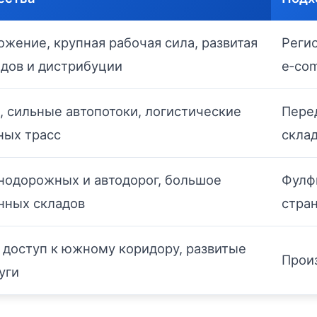
жение, крупная рабочая сила, развитая
Реги
адов и дистрибуции
e‑co
, сильные автопотоки, логистические
Перед
ных трасс
склад
нодорожных и автодорог, большое
Фулф
нных складов
стран
 доступ к южному коридору, развитые
Прои
уги