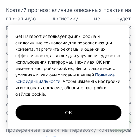
Краткий прогноз: влияние описанных практик на
глобальную логистику не будет
революционным, однако для региональных
маршрутов Европейского союза улучшение
GetTransport использует файлы cookie и
аналогичные технологии для персонализации
цифровизации и оптимизация маршрутов
контента, таргетинга рекламы и оценки их
существенно повышают эффективность и
эффективности, а также для улучшения удобства
конкурентоспособность перевозчиков. Для
использования платформы. Нажимая ОК или
изменяя настройки cookies, Вы соглашаетесь с
GetTransport эти изменения значимы, поскольку
условиями, как они описаны в нашей
Политике
платформа стремится к оперативному
Конфиденциальности
. Чтобы изменить настройки
реагированию на новые операционные
или отозвать согласие, обновите настройки
файлов cookie.
требования. For your next cargo transportation,
consider the convenience and reliability of
OK
GetTransport.com. Присоединяйтесь к
AI
GetTransport.com и начинайте получать
проверенные заявки на перевозку контейнеров