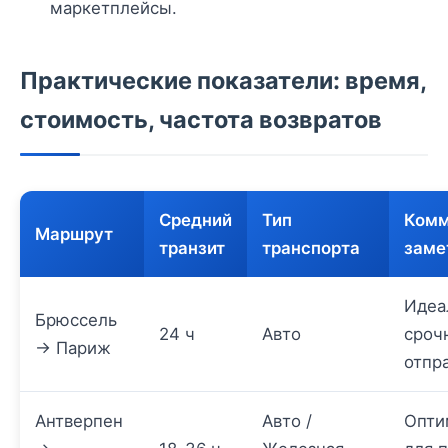
маркетплейсы.
Практические показатели: время,
стоимость, частота возвратов
Средний
Тип
Комм
Маршрут
транзит
транспорта
заме
Идеа
Брюссель
24 ч
Авто
сроч
→ Париж
отпр
Антверпен
Авто /
Опти