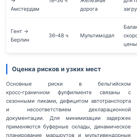
→
18–36 ч
Железная
для 
Амстердам
дорога
загр
Бала
Гент →
36–48 ч
Мультимодал
скор
Берлин
цены
Оценка рисков и узких мест
Основные риски в бельгийском
кросс‑граничном фулфилменте связаны с
сезонными пиками, дефицитом автотранспорта
и несоответствием декларационной
документации. Для минимизации задержек
применяются буферные склады, динамическое
планирование маршрутов и мультивендорные