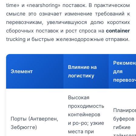
time» и «nearshoring» поставок. В практическом
смысле это означает изменение требований к
перевозчикам, увеличившуюся долю коротких
сборочных поставок и рост спроса на
container
trucking и быстрые железнодорожные отправки.
Рекомен
Влияние на
Элемент
для
логистику
перевоз
Высокая
проходимость
Планиро
контейнеров
Порты (Антверпен,
буферов 
и ро-ро; узкие
Зебрюгге)
гибкие
места при
таймсло