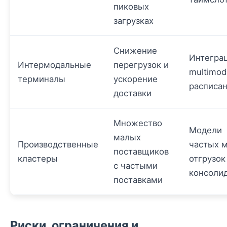
пиковых
загрузках
Снижение
Интегра
Интермодальные
перегрузок и
multimod
терминалы
ускорение
расписа
доставки
Множество
Модели
малых
Производственные
частых 
поставщиков
кластеры
отгрузок
с частыми
консоли
поставками
Риски, ограничения и