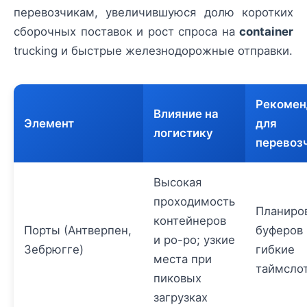
перевозчикам, увеличившуюся долю коротких
сборочных поставок и рост спроса на
container
trucking и быстрые железнодорожные отправки.
Рекомен
Влияние на
Элемент
для
логистику
перевоз
Высокая
проходимость
Планиро
контейнеров
Порты (Антверпен,
буферов 
и ро-ро; узкие
Зебрюгге)
гибкие
места при
таймсло
пиковых
загрузках