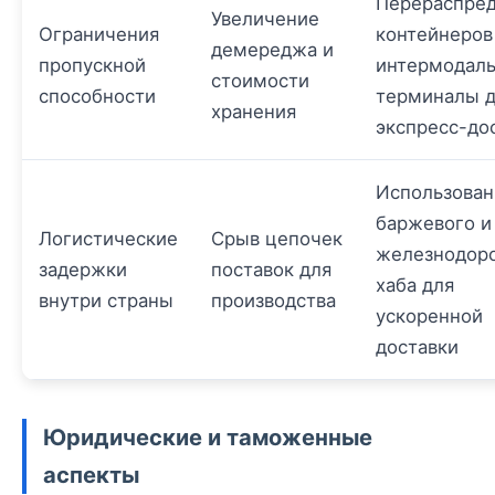
Перераспре
Увеличение
Ограничения
контейнеров
демереджа и
пропускной
интермодал
стоимости
способности
терминалы 
хранения
экспресс-до
Использован
баржевого и
Логистические
Срыв цепочек
железнодор
задержки
поставок для
хаба для
внутри страны
производства
ускоренной
доставки
Юридические и таможенные
аспекты