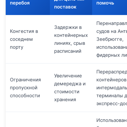
перебоя
помочь
поставок
Перенаправ
Задержки в
Конгестия в
судов на Ант
контейнерных
соседнем
Зеебрюгге,
линиях, срыв
порту
использован
расписаний
фидерных л
Перераспре
Увеличение
Ограничения
контейнеров
демереджа и
пропускной
интермодал
стоимости
способности
терминалы 
хранения
экспресс-до
Использован