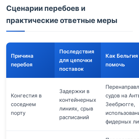
Сценарии перебоев и
практические ответные меры
Последствия
Причина
Как Бельгия
для цепочки
перебоя
помочь
поставок
Перенаправ
Задержки в
Конгестия в
судов на Ант
контейнерных
соседнем
Зеебрюгге,
линиях, срыв
порту
использован
расписаний
фидерных л