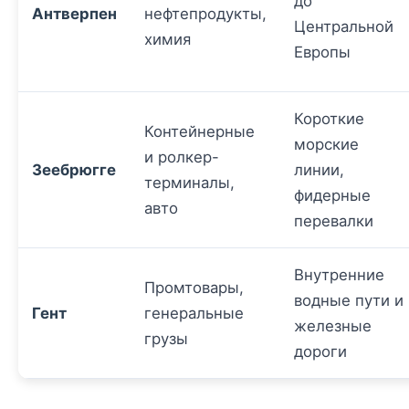
до
Антверпен
нефтепродукты,
Центральной
химия
Европы
Короткие
Контейнерные
морские
и ролкер-
Зеебрюгге
линии,
терминалы,
фидерные
авто
перевалки
Внутренние
Промтовары,
водные пути и
Гент
генеральные
железные
грузы
дороги