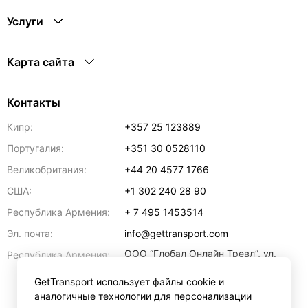
Услуги
Карта сайта
Контакты
Кипр:
+357 25 123889
Португалия:
+351 30 0528110
Великобритания:
+44 20 4577 1766
США:
+1 302 240 28 90
Республика Армения:
+ 7 495 1453514
Эл. почта:
info@gettransport.com
ООО “Глобал Онлайн Тревл”, ул.
Республика Армения:
Ерванда Кочара, 23/2,
регистрационный номер
GetTransport использует файлы cookie и
271.110.1183229, РНН 00238516
,
аналогичные технологии для персонализации
Ереван
0070