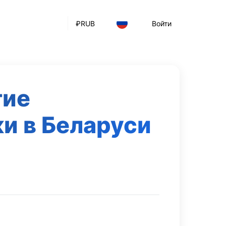
₽
RUB
Войти
тие
и в Беларуси