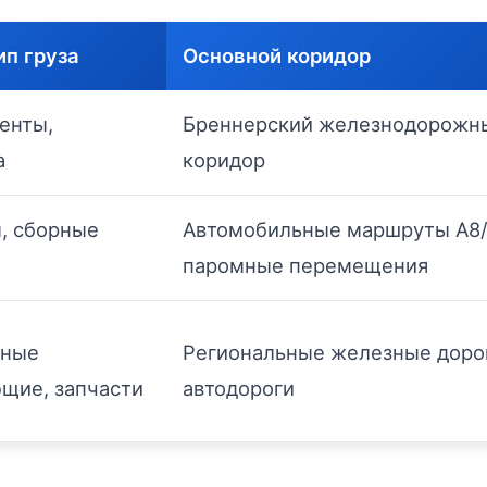
ип груза
Основной коридор
енты,
Бреннерский железнодорожн
а
коридор
, сборные
Автомобильные маршруты A8/
паромные перемещения
ные
Региональные железные доро
щие, запчасти
автодороги