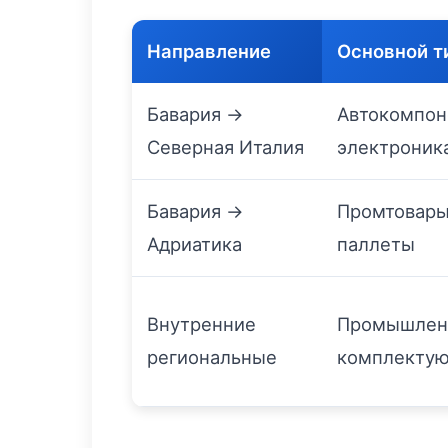
Направление
Основной т
Бавария →
Автокомпон
Северная Италия
электроник
Бавария →
Промтовары
Адриатика
паллеты
Внутренние
Промышлен
региональные
комплектую