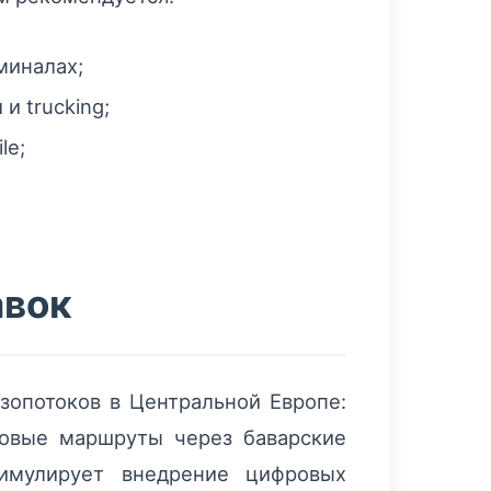
миналах;
и trucking;
le;
авок
зопотоков в Центральной Европе:
новые маршруты через баварские
имулирует внедрение цифровых