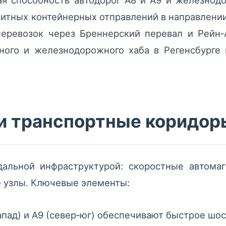
ая способность автодорог A8 и A9 и железно
итных контейнерных отправлений в направлении 
еревозок через Бреннерский перевал и Рейн‑
ного и железнодорожного хаба в Регенсбурге 
и транспортные коридор
альной инфраструктурой: скоростные автомаг
е узлы. Ключевые элементы:
запад) и A9 (север‑юг) обеспечивают быстрое шос