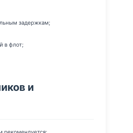
альным задержкам;
 в флот;
иков и
м рекомендуется: