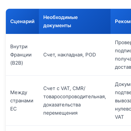
Необходимые
Сценарий
Реком
документы
Прове
Внутри
подпи
Франции
Счет, накладная, POD
получ
(B2B)
доста
Докум
Счет с VAT, CMR/
Между
подтв
товаросопроводительная,
странами
вывоз
доказательства
ЕС
нулево
перемещения
VAT