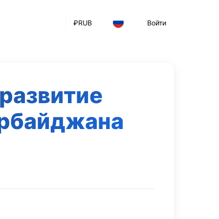
₽
RUB
Войти
 развитие
ербайджана