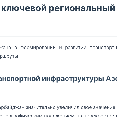
 ключевой региональный
джана в формировании и развитии транспортн
аршруты.
ранспортной инфраструктуры Аз
ербайджан значительно увеличил своё значение к
 с географическим положением на перекрестке 