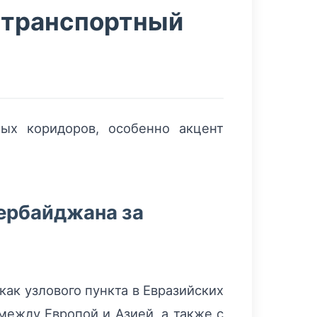
 транспортный
ых коридоров, особенно акцент
ербайджана за
ак узлового пункта в Евразийских
между Европой и Азией, а также с