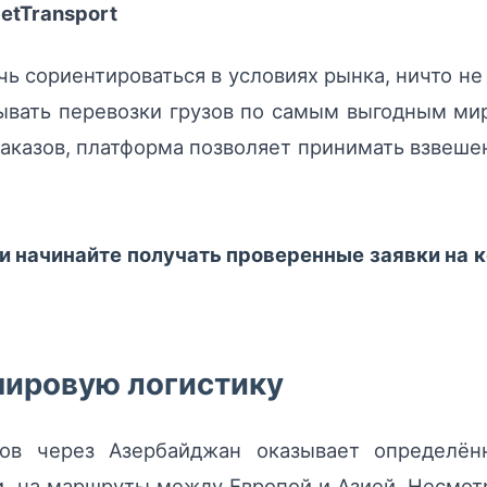
etTransport
чь сориентироваться в условиях рынка, ничто не
ывать перевозки грузов по самым выгодным ми
аказов, платформа позволяет принимать взвеше
 и начинайте получать проверенные заявки на 
мировую логистику
ров через Азербайджан оказывает определё
и, на маршруты между Европой и Азией. Несмотр