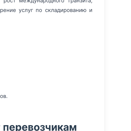
 рост международного транзита,
ирение услуг по складированию и
ов.
т перевозчикам