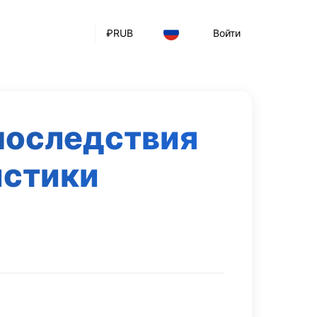
₽
RUB
Войти
последствия
истики