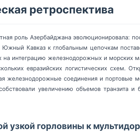
еская ретроспектива
ртная роль Азербайджана эволюционировала: п
 Южный Кавказ к глобальным цепочкам постав
ых на интеграцию железнодорожных и морских м
скольких евразийских логистических схем. От
ая железнодорожные соединения и портовые мо
особствовали увеличению объемов транзита и 
ой узкой горловины к мультид