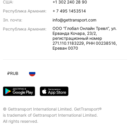
США:
+1 302 240 28 90
Республика Армения:
+ 7 495 1453514
Эл. почта:
info@gettransport.com
ООО “Глобал Онлайн Тревл”, ул.
Республика Армения:
Ерванда Кочара, 23/2,
регистрационный номер
271.110.1183229, РНН 00238516
,
Ереван
0070
₽
RUB
© Gettransport International Limited. GetTransport®
is trademark of Gettransport International Limited.
All rights reserved.