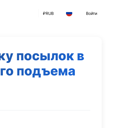
₽
RUB
Войти
вку посылок в
го подъема