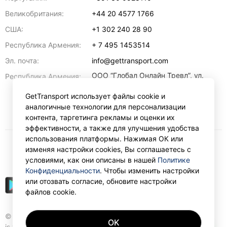
Великобритания:
+44 20 4577 1766
США:
+1 302 240 28 90
Республика Армения:
+ 7 495 1453514
Эл. почта:
info@gettransport.com
ООО “Глобал Онлайн Тревл”, ул.
Республика Армения:
Ерванда Кочара, 23/2,
регистрационный номер
GetTransport использует файлы cookie и
271.110.1183229, РНН 00238516
,
аналогичные технологии для персонализации
Ереван
0070
контента, таргетинга рекламы и оценки их
эффективности, а также для улучшения удобства
использования платформы. Нажимая ОК или
изменяя настройки cookies, Вы соглашаетесь с
₽
RUB
условиями, как они описаны в нашей
Политике
Конфиденциальности
. Чтобы изменить настройки
или отозвать согласие, обновите настройки
файлов cookie.
© Gettransport International Limited. GetTransport®
OK
is trademark of Gettransport International Limited.