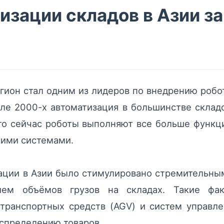
изации складов в Азии з
егион стал одним из лидеров по внедрению робот
але 2000-х автоматизация в большинстве скла
то сейчас роботы выполняют все больше функц
кими системами.
зации в Азии было стимулировано стремительн
ием объёмов грузов на складах. Такие фак
транспортных средств (AGV) и систем управл
аспределению товаров.