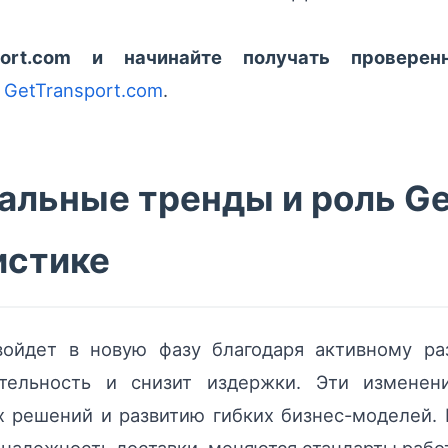
port.com и начинайте получать провере
—
GetTransport.com
.
альные тренды и роль Ge
истике
войдет в новую фазу благодаря активному ра
ительность и снизит издержки. Эти изменен
х решений и развитию гибких бизнес-моделей. 