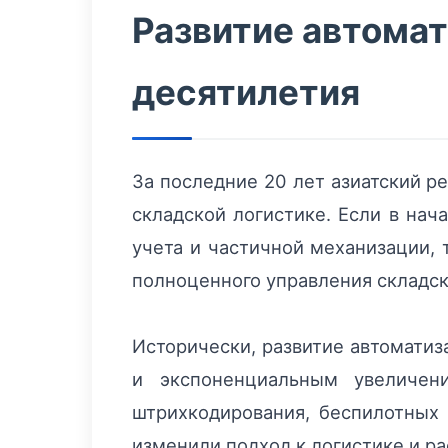
Развитие автомат
десятилетия
За последние 20 лет азиатский р
складской логистике. Если в нач
учета и частичной механизации, 
полноценного управления складс
Исторически, развитие автомати
и экспоненциальным увеличен
штрихкодирования, беспилотных 
изменили подход к логистике и р