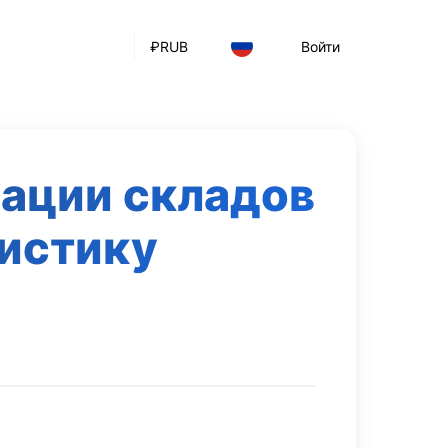
₽
RUB
Войти
ации складов
гистику