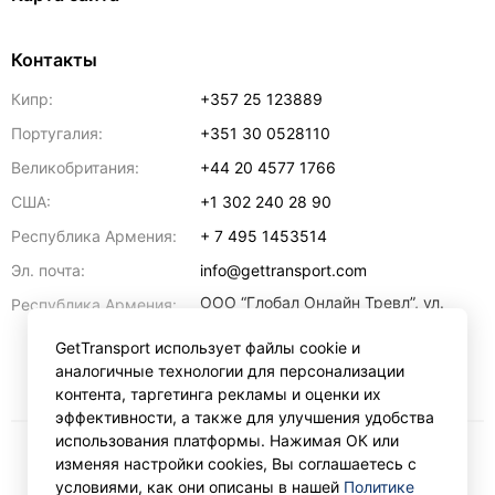
Контакты
Кипр:
+357 25 123889
Португалия:
+351 30 0528110
Великобритания:
+44 20 4577 1766
США:
+1 302 240 28 90
Республика Армения:
+ 7 495 1453514
Эл. почта:
info@gettransport.com
ООО “Глобал Онлайн Тревл”, ул.
Республика Армения:
Ерванда Кочара, 23/2,
регистрационный номер
GetTransport использует файлы cookie и
271.110.1183229, РНН 00238516
,
аналогичные технологии для персонализации
Ереван
0070
контента, таргетинга рекламы и оценки их
эффективности, а также для улучшения удобства
использования платформы. Нажимая ОК или
изменяя настройки cookies, Вы соглашаетесь с
₽
RUB
условиями, как они описаны в нашей
Политике