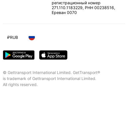
регистрационный номер
271.110.1183229, РНН 00238516
,
Ереван
0070
₽
RUB
© Gettransport International Limited. GetTransport®
is trademark of Gettransport International Limited.
All rights reserved.