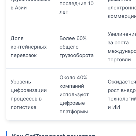
последние 10
в Азии
электронн
лет
коммерци
Увеличение
Доля
Более 60%
за роста
контейнерных
общего
междунар
перевозок
грузооборота
торговли
Около 40%
Уровень
Ожидается
компаний
цифровизации
рост внед
используют
процессов в
технологий
цифровые
логистике
и ИИ
платформы