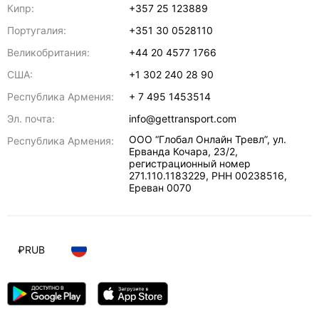
Кипр:
+357 25 123889
Португалия:
+351 30 0528110
Великобритания:
+44 20 4577 1766
США:
+1 302 240 28 90
Республика Армения:
+ 7 495 1453514
Эл. почта:
info@gettransport.com
ООО “Глобал Онлайн Тревл”, ул.
Республика Армения:
Ерванда Кочара, 23/2,
регистрационный номер
271.110.1183229, РНН 00238516
,
Ереван
0070
₽
RUB