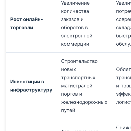
Увеличение
Увели
количества
потре
Рост онлайн-
заказов и
совр
торговли
оборотов в
склад
электронной
быст
коммерции
обслу
Строительство
новых
Облег
транспортных
транс
Инвестиции в
магистралей,
и пов
инфраструктуру
портов и
эффек
железнодорожных
логис
путей
Сниж