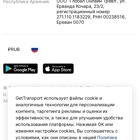
ООО “Глобал Онлайн Тревл”, ул.
Республика Армения:
Ерванда Кочара, 23/2,
регистрационный номер
271.110.1183229, РНН 00238516
,
Ереван
0070
₽
RUB
© Gettransport International Limited. GetTransport®
is trademark of Gettransport International Limited.
GetTransport использует файлы cookie и
All rights reserved.
аналогичные технологии для персонализации
контента, таргетинга рекламы и оценки их
эффективности, а также для улучшения удобства
использования платформы. Нажимая ОК или
изменяя настройки cookies, Вы соглашаетесь с
условиями, как они описаны в нашей
Политике