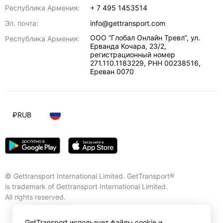
Республика Армения:
+ 7 495 1453514
Эл. почта:
info@gettransport.com
ООО “Глобал Онлайн Тревл”, ул.
Республика Армения:
Ерванда Кочара, 23/2,
регистрационный номер
271.110.1183229, РНН 00238516
,
Ереван
0070
₽
RUB
© Gettransport International Limited. GetTransport®
is trademark of Gettransport International Limited.
All rights reserved.
GetTransport использует файлы cookie и