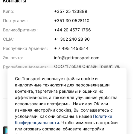
Контакты
Кипр:
+357 25 123889
Португалия:
+351 30 0528110
Великобритания:
+44 20 4577 1766
США:
+1 302 240 28 90
Республика Армения:
+ 7 495 1453514
Эл. почта:
info@gettransport.com
ООО “Глобал Онлайн Тревл”, ул.
Республика Армения:
Ерванда Кочара, 23/2,
регистрационный номер
GetTransport использует файлы cookie и
271.110.1183229, РНН 00238516
,
аналогичные технологии для персонализации
Ереван
0070
контента, таргетинга рекламы и оценки их
эффективности, а также для улучшения удобства
использования платформы. Нажимая ОК или
изменяя настройки cookies, Вы соглашаетесь с
₽
RUB
условиями, как они описаны в нашей
Политике
Конфиденциальности
. Чтобы изменить настройки
или отозвать согласие, обновите настройки