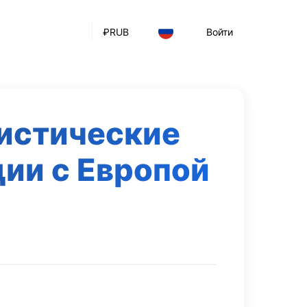
₽
RUB
Войти
истические
дии с Европой