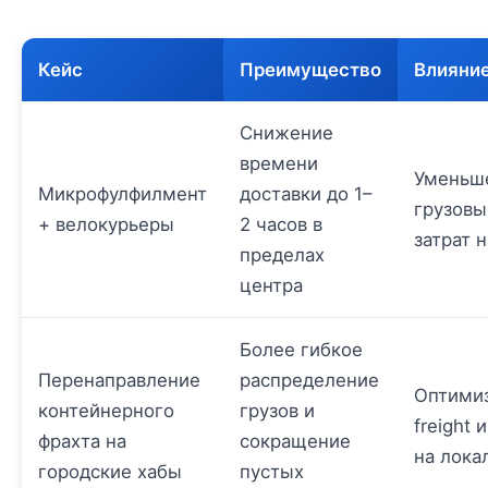
Кейс
Преимущество
Влияние
Снижение
времени
Уменьш
Микрофулфилмент
доставки до 1–
грузовы
+ велокурьеры
2 часов в
затрат 
пределах
центра
Более гибкое
Перенаправление
распределение
Оптимиз
контейнерного
грузов и
freight 
фрахта на
сокращение
на лока
городские хабы
пустых