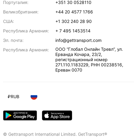
Португалия:
+351 30 0528110
Великобритания:
+44 20 4577 1766
США:
+1 302 240 28 90
Республика Армения:
+ 7 495 1453514
Эл. почта:
info@gettransport.com
ООО “Глобал Онлайн Тревл”, ул.
Республика Армения:
Ерванда Кочара, 23/2,
регистрационный номер
271.110.1183229, РНН 00238516
,
Ереван
0070
₽
RUB
© Gettransport International Limited. GetTransport®