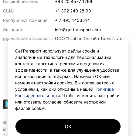
Великобритания:
+44 20 4577 1766
США:
+1 302 240 28 90
Республика Армения:
+ 7 495 1453514
Эл. почта:
info@gettransport.com
ООО “Глобал Онлайн Тревл”, ул.
Республика Армения:
Ерванда Кочара, 23/2,
регистрационный номер
GetTransport использует файлы cookie и
271.110.1183229, РНН 00238516
,
аналогичные технологии для персонализации
Ереван
0070
контента, таргетинга рекламы и оценки их
эффективности, а также для улучшения удобства
использования платформы. Нажимая ОК или
изменяя настройки cookies, Вы соглашаетесь с
₽
RUB
условиями, как они описаны в нашей
Политике
Конфиденциальности
. Чтобы изменить настройки
или отозвать согласие, обновите настройки
файлов cookie.
© Gettransport International Limited. GetTransport®
OK
is trademark of Gettransport International Limited.
AI
All rights reserved.