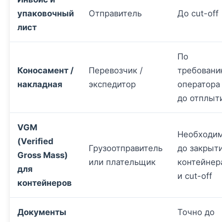
упаковочный
Отправитель
До cut-off
лист
По
Коносамент /
Перевозчик /
требован
накладная
экспедитор
оператора
до отплыт
VGM
Необходи
(Verified
Грузоотправитель
до закрыт
Gross Mass)
или плательщик
контейнер
для
и cut-off
контейнеров
Документы
Точно до