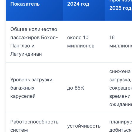
Показатель
2024 год
2025 год
Общее количество
пассажиров Бохол-
около 10
16
Панглао и
миллионов
миллион
Лагуиндинан
снижена
Уровень загрузки
загрузка,
багажных
до 85%
сокраще
каруселей
времени
ожидани
Работоспособность
планируе
устойчивость
систем
добиться