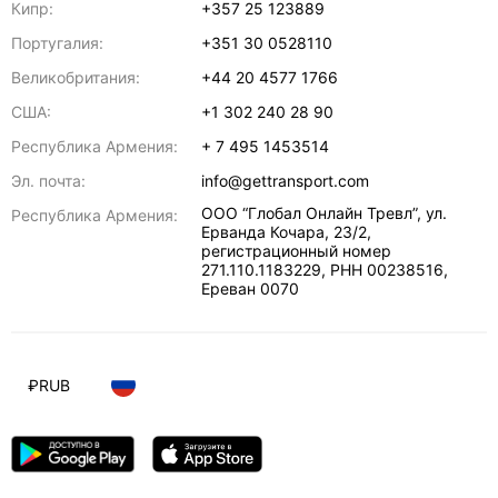
Кипр:
+357 25 123889
Португалия:
+351 30 0528110
Великобритания:
+44 20 4577 1766
США:
+1 302 240 28 90
Республика Армения:
+ 7 495 1453514
Эл. почта:
info@gettransport.com
ООО “Глобал Онлайн Тревл”, ул.
Республика Армения:
Ерванда Кочара, 23/2,
регистрационный номер
271.110.1183229, РНН 00238516
,
Ереван
0070
₽
RUB