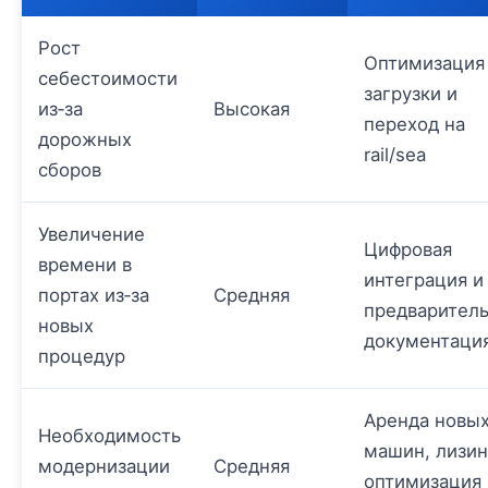
Рост
Оптимизация
себестоимости
загрузки и
из‑за
Высокая
переход на
дорожных
rail/sea
сборов
Увеличение
Цифровая
времени в
интеграция и
портах из‑за
Средняя
предварител
новых
документаци
процедур
Аренда новы
Необходимость
машин, лизин
модернизации
Средняя
оптимизация