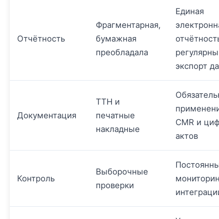
Единая
Фрагментарная,
электронн
Отчётность
бумажная
отчётност
преобладала
регулярны
экспорт д
Обязатель
ТТН и
применени
Документация
печатные
CMR и ци
накладные
актов
Постоянн
Выборочные
Контроль
мониторин
проверки
интеграци