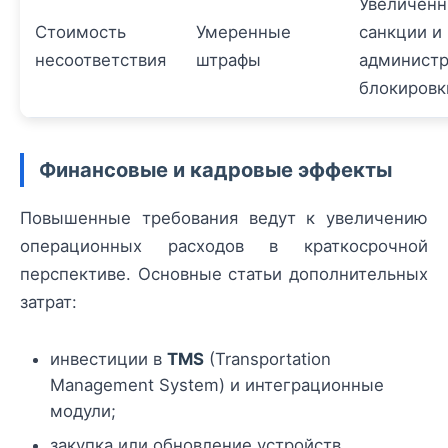
Увеличен
Стоимость
Умеренные
санкции и
несоответствия
штрафы
админист
блокировк
Финансовые и кадровые эффекты
Повышенные требования ведут к увеличению
операционных расходов в краткосрочной
перспективе. Основные статьи дополнительных
затрат:
инвестиции в
TMS
(Transportation
Management System) и интеграционные
модули;
закупка или обновление устройств