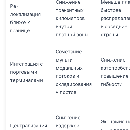
Снижение
Меньше пла
Ре-
транзитных
быстрее
локализация
километров
распределе
ближе к
внутри
в соседние
границе
платной зоны
страны
Сочетание
мульти-
Снижение
Интеграция с
модальных
автопробега
портовыми
потоков и
повышение
терминалами
складирования
гибкости
у портов
Снижение
Экономия н
Централизация
издержек
операцион