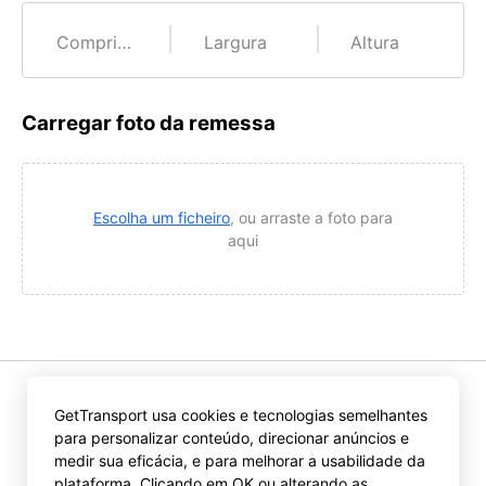
Comprimento
Largura
Altura
Carregar foto da remessa
Escolha um ficheiro
, ou arraste a foto para
aqui
GetTransport usa cookies e tecnologias semelhantes
Ao clicar em “Obter ofertas”, você aceita as disposições do
para personalizar conteúdo, direcionar anúncios e
Acordo de Usuário
e
Política de Privacidade
medir sua eficácia, e para melhorar a usabilidade da
GetTransport.com.
plataforma. Clicando em OK ou alterando as