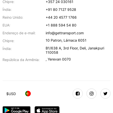
Chipre:
+357 24 030161
Índia:
+91 80 7127 9528
Reino Unido:
+44 20 4577 1766
EUA:
+1 888 594 54 80
Endereço de e-mail:
info@gettransport.com
10 Patron
,
Lárnaca
6051
Chipre:
B1/638 A, 3rd Floor
,
Deli
,
Janakpuri
Índia:
110058
,
Yerevan
0070
República da Armênia:
$
USD