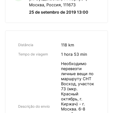
Москва, Россия, 111673
25 de setembro de 2019 13:00
118 km
Distância
1 hora 53 min
Tempo de viagem
Необходимо
перевезти
личные вещи по
маршруту СНТ
Восход, участок
73 (мкр.
Красный
октябрь, г.
Киржач) - г.
Descrição do envio
Москва. 6-8