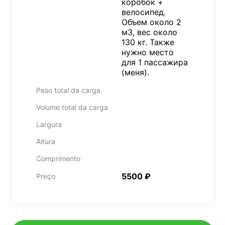
коробок +
велосипед.
Объем около 2
м3, вес около
130 кг. Также
нужно место
для 1 пассажира
(меня).
Peso total da carga
Volume total da carga
Largura
Altura
Comprimento
5500 ₽
Preço