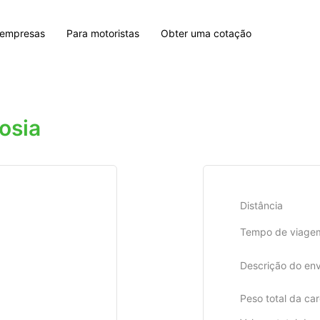
 empresas
Para motoristas
Obter uma cotação
osia
Distância
Tempo de viage
Descrição do env
Peso total da ca