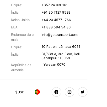
Chipre:
+357 24 030161
Índia:
+91 80 7127 9528
Reino Unido:
+44 20 4577 1766
EUA:
+1 888 594 54 80
Endereço de e-
info@gettransport.com
mail:
10 Patron
,
Lárnaca
6051
Chipre:
B1/638 A, 3rd Floor
,
Deli
,
Índia:
Janakpuri
110058
,
Yerevan
0070
República da
Armênia:
$
USD