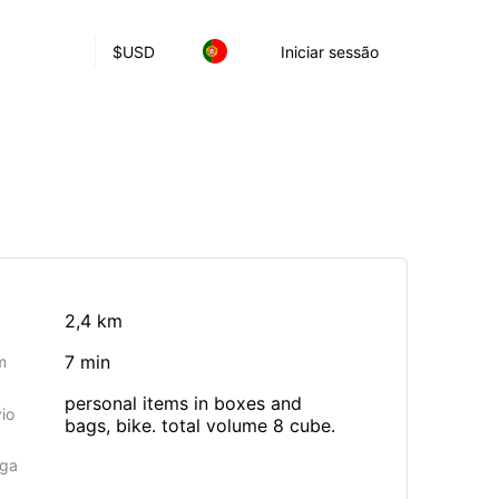
$
USD
Iniciar sessão
2,4 km
7 min
m
personal items in boxes and
io
bags, bike. total volume 8 cube.
rga