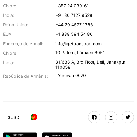
Chipre:
+357 24 030161
Índia:
+91 80 7127 9528
Reino Unido:
+44 20 4577 1766
EUA:
+1 888 594 54 80
Endereço de e-mail:
info@gettransport.com
10 Patron
,
Lárnaca
6051
Chipre:
B1/638 A, 3rd Floor
,
Deli
,
Janakpuri
Índia:
110058
,
Yerevan
0070
República da Armênia:
$
USD