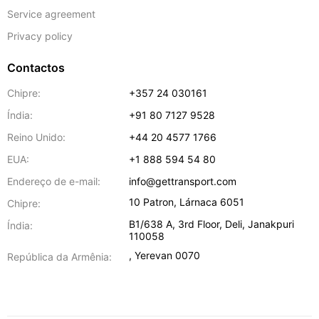
Service agreement
Privacy policy
Contactos
Chipre:
+357 24 030161
Índia:
+91 80 7127 9528
Reino Unido:
+44 20 4577 1766
EUA:
+1 888 594 54 80
Endereço de e-mail:
info@gettransport.com
10 Patron
,
Lárnaca
6051
Chipre:
B1/638 A, 3rd Floor
,
Deli
,
Janakpuri
Índia:
110058
,
Yerevan
0070
República da Armênia: