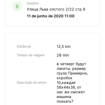
Destino
B
Улица Льва олстого 2/22 стр 6
11 de junho de 2020 11:00
12,5 km
Distância
28 min
Tempo de viagem
в четверг будут
пакеты. размер
груза Примерно,
коробок
10,каждая
Descrição do envio
58х44х38, от
нас же сможет
машина
поехать?