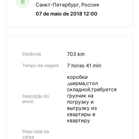
B
Санкт-Петербург, Россия
07 de maio de 2018 12:00
703 km
Distância
7 horas 41 min
Tempo de viagem
коробки
,ширма,стол
складной,требуется
грузчик на
Descrição do
envio
погрузку и
выгрузку из
квартиры в
квартиру
Peso total da
carga