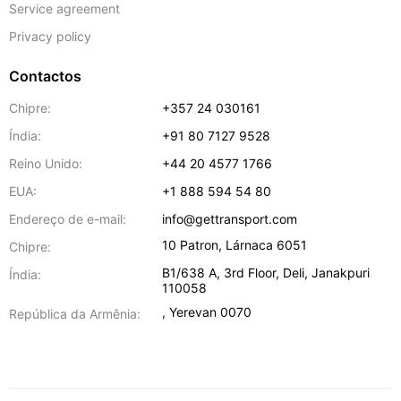
Service agreement
Privacy policy
Contactos
Chipre:
+357 24 030161
Índia:
+91 80 7127 9528
Reino Unido:
+44 20 4577 1766
EUA:
+1 888 594 54 80
Endereço de e-mail:
info@gettransport.com
10 Patron
,
Lárnaca
6051
Chipre:
B1/638 A, 3rd Floor
,
Deli
,
Janakpuri
Índia:
110058
,
Yerevan
0070
República da Armênia: