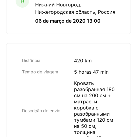
B
Нижний Новгород,
Нижегородская область, Россия
06 de março de 2020 13:00
420 km
Distância
5 horas 47 min
Tempo de viagem
Кровать
разобранная 180
см на 200 см +
матрас, и
коробка с
Descrição do envio
разобранными
тумбами 120 см
на 50 см,
толщина