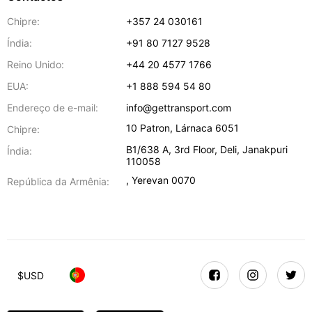
Chipre:
+357 24 030161
Índia:
+91 80 7127 9528
Reino Unido:
+44 20 4577 1766
EUA:
+1 888 594 54 80
Endereço de e-mail:
info@gettransport.com
10 Patron
,
Lárnaca
6051
Chipre:
B1/638 A, 3rd Floor
,
Deli
,
Janakpuri
Índia:
110058
,
Yerevan
0070
República da Armênia:
$
USD